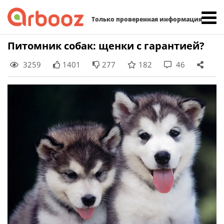
Найти:
Только проверенная информация
Skip
Питомник собак: щенки с гарантией?
to
3259
1401
277
182
46
content