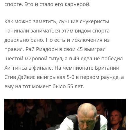
спорте. Это и стало его карьерой.
Как можно заметить, лучшие снукеристы
начинали заниматься этим видом спорта
довольно рано. Но есть и исключения из
правил. Рэй Риадорн в свои 45 выиграл
шестой мировой титул, а в 49 едва не победил
Хиггинса в финале. На чемпионате Британии
Стив Дэйвис выигрывал 5-0 в первом раунде, а
ему на тот момент было 55 лет.