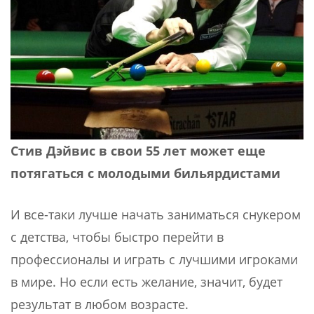
Стив Дэйвис в свои 55 лет может еще
потягаться с молодыми бильярдистами
И все-таки лучше начать заниматься снукером
с детства, чтобы быстро перейти в
профессионалы и играть с лучшими игроками
в мире. Но если есть желание, значит, будет
результат в любом возрасте.