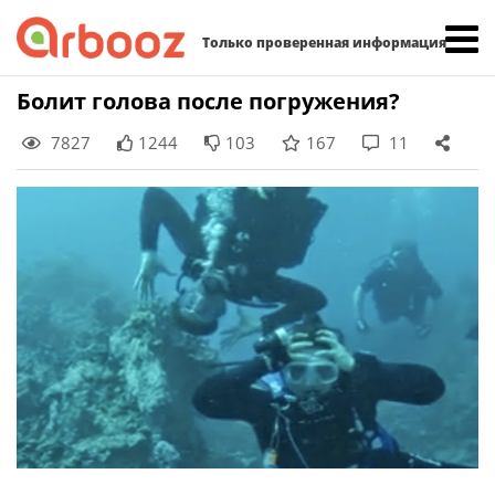
Найти:
Только проверенная информация
Skip
Болит голова после погружения?
to
7827
1244
103
167
11
content