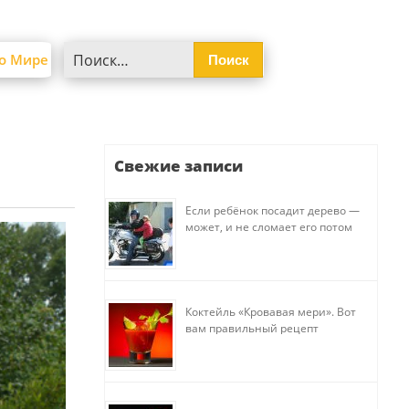
Найти:
о Мире
Свежие записи
Если ребёнок посадит дерево —
может, и не сломает его потом
Коктейль «Кровавая мери». Вот
вам правильный рецепт