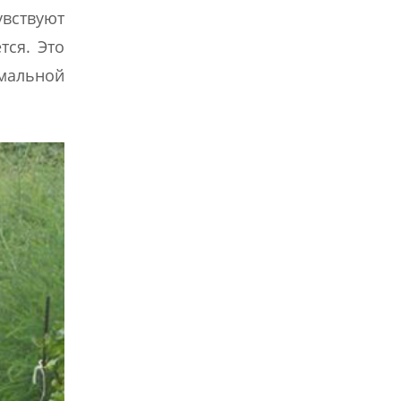
увствуют
тся. Это
имальной