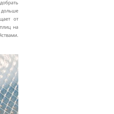
добрать
 дольше
щает от
еплиц на
йствами.