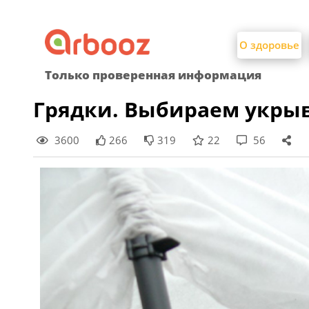
Найти:
Skip
to
О здоровье
content
Только проверенная информация
Грядки. Выбираем укры
3600
266
319
22
56