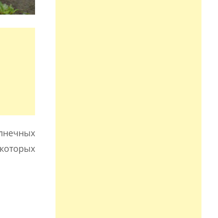
олнечных
екоторых