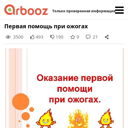
Найти:
Только проверенная информация
Skip
Первая помощь при ожогах
to
3500
493
190
9
21
content