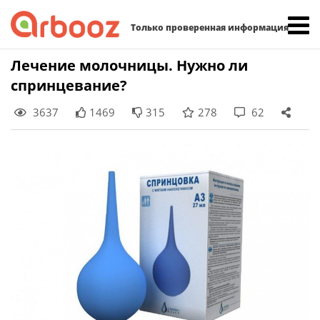
Найти:
Только проверенная информация
Skip
Лечение молочницы. Нужно ли
to
спринцевание?
content
3637
1469
315
278
62