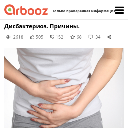
Найти:
Только проверенная информация
Skip
Дисбактериоз. Причины.
to
2618
505
152
68
34
content