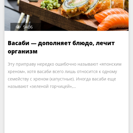
9406
Васаби — дополняет блюдо, лечит
организм
Эту приправу нередко ошибочно называют «японским
хреном», хотя васаби всего лишь относится к одному
семейству с хреном (капустные). Иногда васаби еще
называют «зеленой горчицей»,…