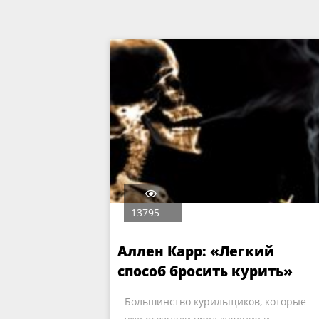
13795
Аллен Карр: «Легкий
способ бросить курить»
Большинство курильщиков, которые