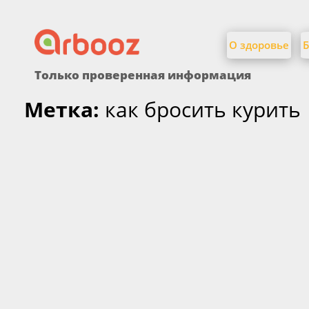
Найти:
Skip
to
О здоровье
Б
content
Только проверенная информация
Метка:
как бросить курить