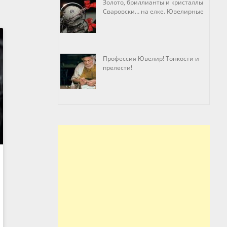
Золото, бриллианты и кристаллы
Сваровски… на елке. Ювелирные
прихоти
Профессия Ювелир! Тонкости и
прелести!