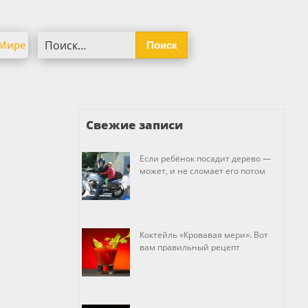
Найти:
 Мире
Свежие записи
Если ребёнок посадит дерево —
может, и не сломает его потом
Коктейль «Кровавая мери». Вот
вам правильный рецепт