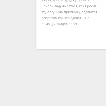
уже осознали вред курения и
начали задумываться, как бросить
эту пагубную привычку, задаются
вопросом как это сделать. На
помощь придет Аллен…