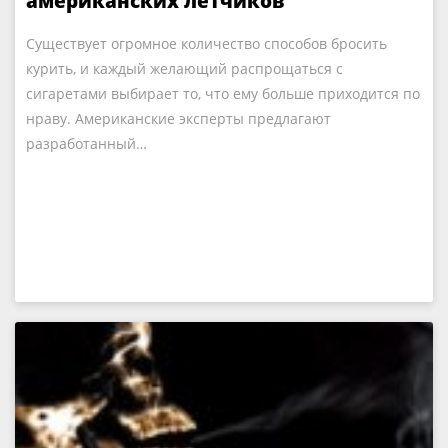
американских летчиков
Существует огромное количество способов бросить
курить, и каждый желающий распрощаться с
сигаретами выбирает то, что ему больше приходится по
нраву. Американские эксперты предлагают
разработанный…