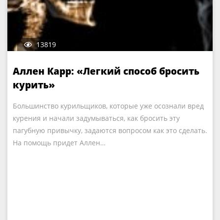
13819
Аллен Карр: «Легкий способ бросить
курить»
Большинство курильщиков, которые уже осознали вред
курения и начали задумываться, как бросить эту
пагубную привычку, задаются вопросом как это сделать.
На помощь придет Аллен…