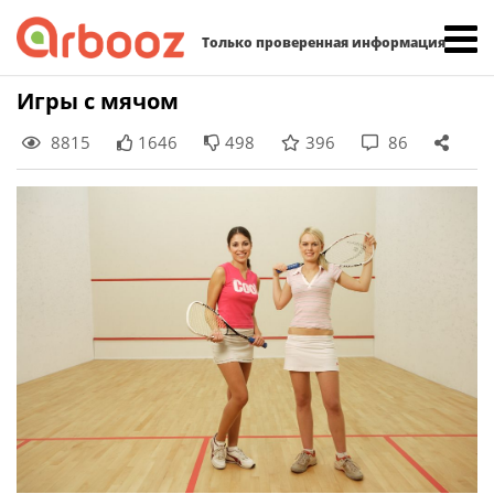
Найти:
Только проверенная информация
Skip
Игры с мячом
to
8815
1646
498
396
86
content