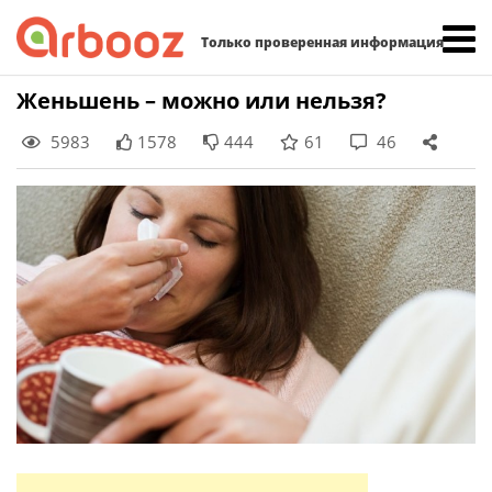
Найти:
Только проверенная информация
Skip
Женьшень – можно или нельзя?
to
5983
1578
444
61
46
content