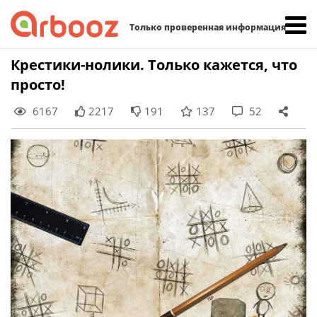
Найти:
Только проверенная информация
Skip
Крестики-нолики. Только кажется, что
to
просто!
content
6167
2217
191
137
52