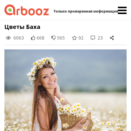
Найти:
Только проверенная информация
Skip
Цветы Баха
to
6063
668
565
92
23
content