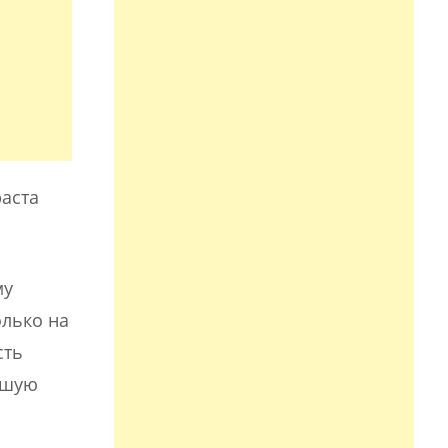
раста
му
лько на
сть
ошую