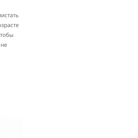
листать
озрасте
чтобы
 не