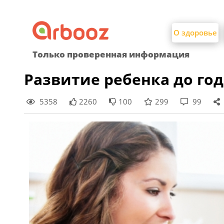
Найти:
Skip
to
О здоровье
content
Только проверенная информация
Развитие ребенка до год
5358
2260
100
299
99