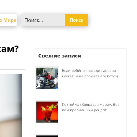
Найти:
о Мире
кам?
Свежие записи
Если ребёнок посадит дерево —
может, и не сломает его потом
Коктейль «Кровавая мери». Вот
вам правильный рецепт