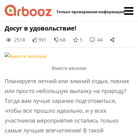
Найти:
Только проверенная информация
Skip
Досуг в удовольствие!
to
2518
991
68
5
44
content
Вместе веселее
Планируете летний или зимний отдых, пикник
или просто небольшую вылазку на природу?
Тогда вам лучше заранее подготовиться,
чтобы все прошло идеально, и у всех
участников мероприятия остались только
самые лучшие впечатления! В такой