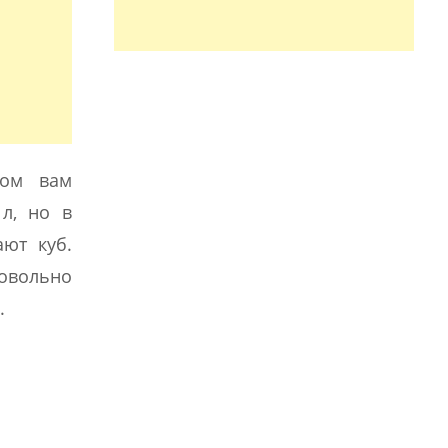
лом вам
л, но в
ют куб.
овольно
.