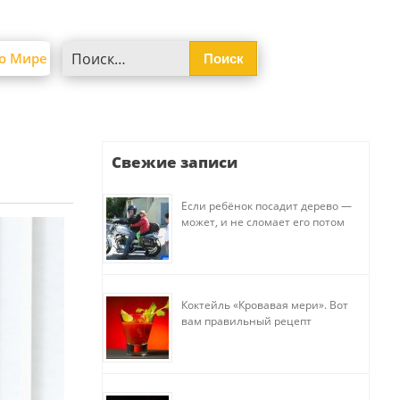
Найти:
о Мире
Свежие записи
Если ребёнок посадит дерево —
может, и не сломает его потом
Коктейль «Кровавая мери». Вот
вам правильный рецепт