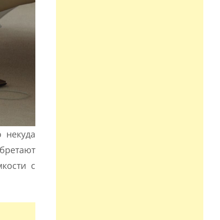
о некуда
обретают
мкости с