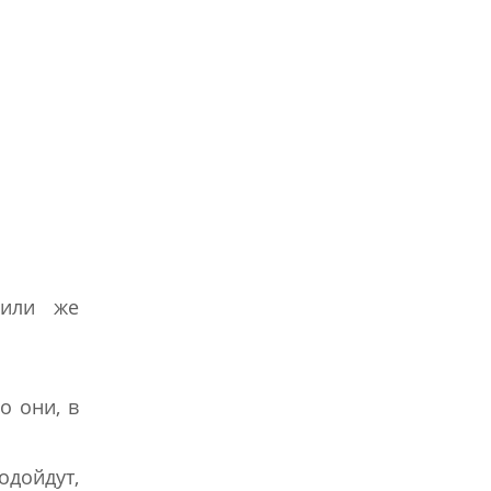
 или же
о они, в
одойдут,