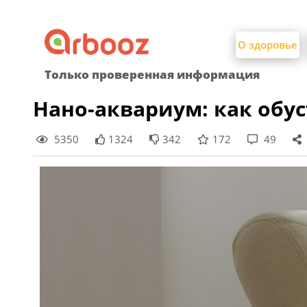
Найти:
Skip
to
О здоровье
content
Только проверенная информация
Нано-аквариум: как обу
5350
1324
342
172
49