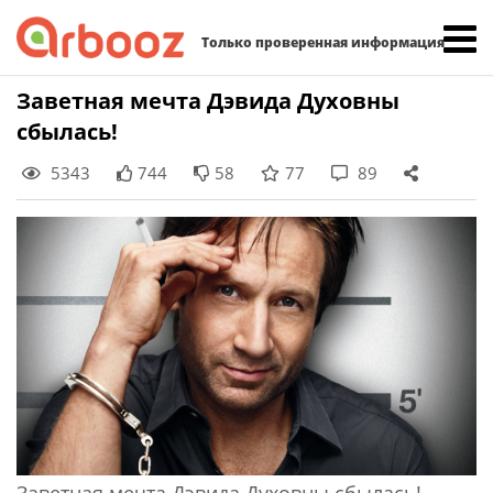
Найти:
Только проверенная информация
Skip
Заветная мечта Дэвида Духовны
to
сбылась!
content
5343
744
58
77
89