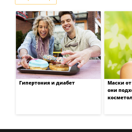
Гипертония и диабет
Маски от
они подх
косметол