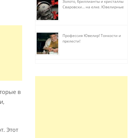
Золото, бриллианты и кристаллы
Сваровски… на елке. Ювелирные
прихоти
Профессия Ювелир! Тонкости и
прелести!
торые в
и,
т. Этот