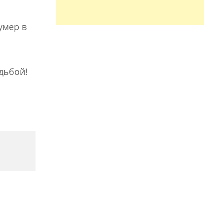
умер в
дьбой!