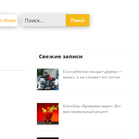
Найти:
о Мире
Свежие записи
Если ребёнок посадит дерево —
может, и не сломает его потом
Коктейль «Кровавая мери». Вот
вам правильный рецепт