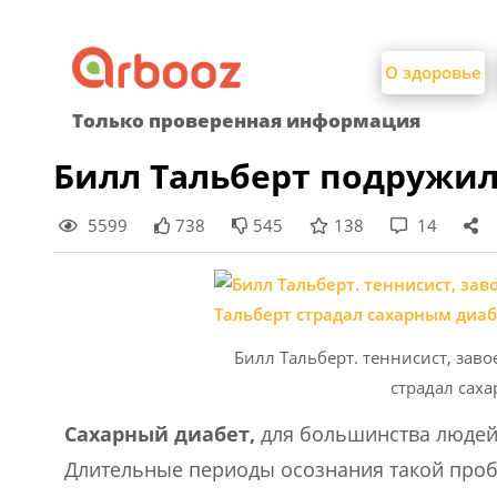
Найти:
Skip
to
О здоровье
content
Только проверенная информация
Билл Тальберт подружил
5599
738
545
138
14
Билл Тальберт. теннисист, зав
страдал саха
Сахарный диабет,
для большинства людей,
Длительные периоды осознания такой пробл