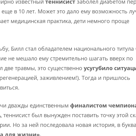
мирно известный
теннисист
заболел диабетом пе
 еще в 10 лет. Может это дало ему возможность л
вает медицинская практика, дети немного проще
дьбу, Билл стал обладателем национального титул
ние не мешало ему стремительно шагать вверх по
ил две травмы, это существенно
усугубило ситуа
егенерацией, заживлением!). Тогда и пришлось
виться.
учи дважды единственным
финалистом чемпион
А
, теннисист был вынужден поставить точку этой с
рии. Но за ней последовала новая история, в бук
а для жизни».