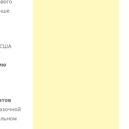
рвого
учше
а США
цию
атов
казочной
вальном