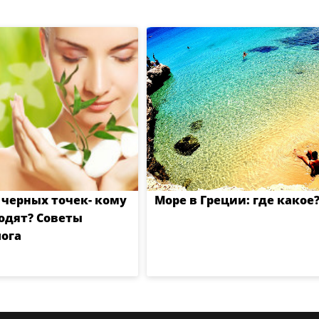
 черных точек- кому
Море в Греции: где какое
одят? Советы
ога