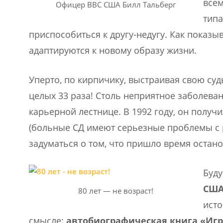
все
Офицер ВВС США Билл Тальберг
типа
приспособиться к другу-недугу. Как показы
адаптируются к новому образу жизни.
Уперто, по кирпичику, выстраивая свою су
целых 33 раза! Столь неприятное заболева
карьерной лестнице. В 1992 году, он получ
(больные СД имеют серьезные проблемы с р
задуматься о том, что пришло время остано
Буд
СШ
80 лет — не возраст!
исто
смысле:
автобиографическая книга «Игр