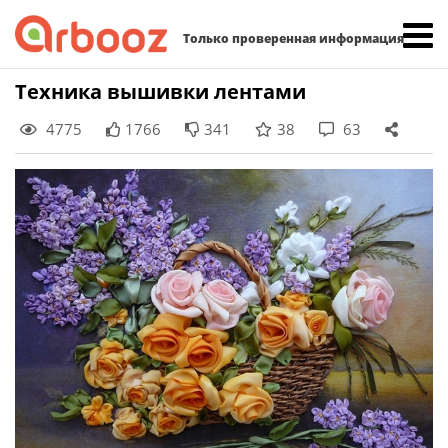
Найти:
Только проверенная информация
Skip
Техника вышивки лентами
to
4775
1766
341
38
63
content