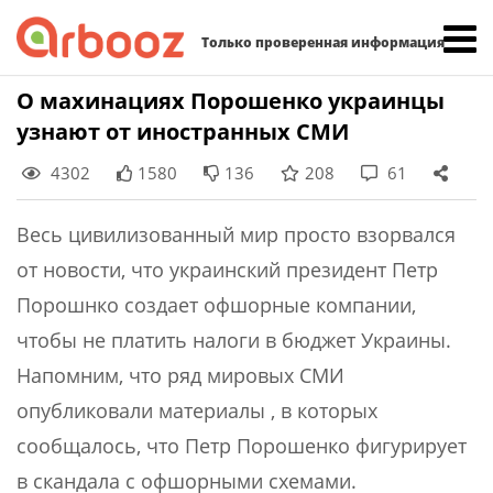
Найти:
Только проверенная информация
Skip
О махинациях Порошенко украинцы
to
узнают от иностранных СМИ
content
4302
1580
136
208
61
Весь цивилизованный мир просто взорвался
от новости, что украинский президент Петр
Порошнко создает офшорные компании,
чтобы не платить налоги в бюджет Украины.
Напомним, что ряд мировых СМИ
опубликовали материалы , в которых
сообщалось, что Петр Порошенко фигурирует
в скандала с офшорными схемами.