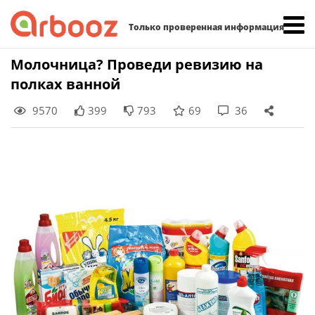
Найти:
Только проверенная информация
Skip
Молочница? Проведи ревизию на
to
полках ванной
content
9570
399
793
69
36