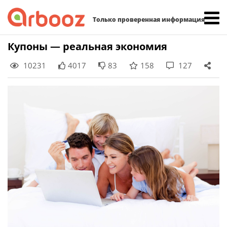
Найти:
Только проверенная информация
Skip
Купоны — реальная экономия
to
10231
4017
83
158
127
content