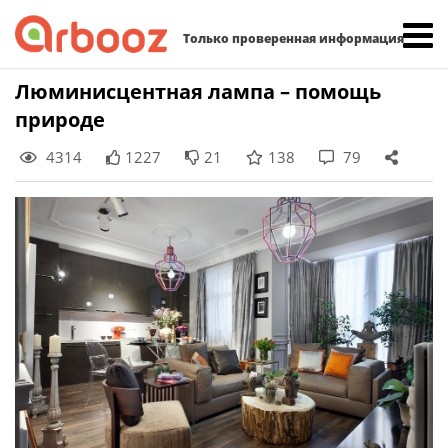
Найти:
Только проверенная информация
Skip
Люминисцентная лампа – помощь
to
природе
content
4314
1227
21
138
79