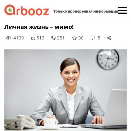
Найти:
Только проверенная информация
Skip
Личная жизнь – мимо!
to
4139
513
251
30
5
content