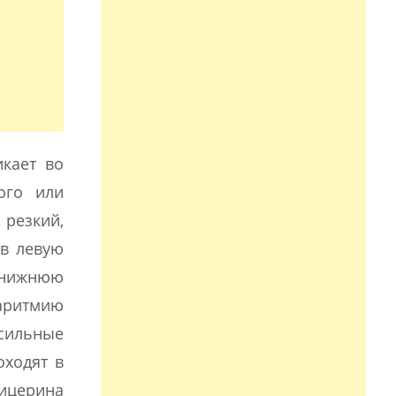
кает во
ого или
 резкий,
 в левую
– нижнюю
 аритмию
сильные
оходят в
лицерина