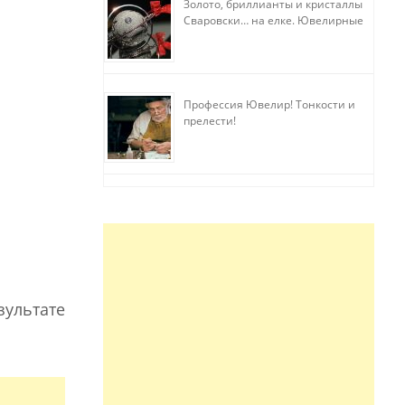
Золото, бриллианты и кристаллы
Сваровски… на елке. Ювелирные
прихоти
Профессия Ювелир! Тонкости и
прелести!
зультате