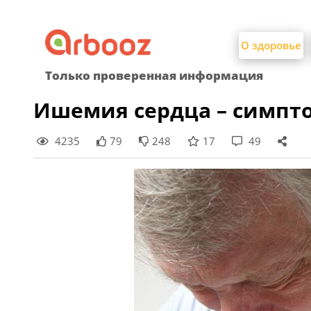
Найти:
Skip
to
О здоровье
content
Только проверенная информация
Ишемия сердца – симпт
4235
79
248
17
49