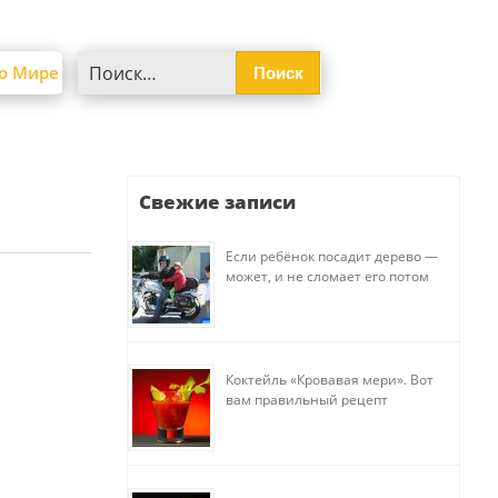
Найти:
о Мире
Свежие записи
Если ребёнок посадит дерево —
может, и не сломает его потом
Коктейль «Кровавая мери». Вот
вам правильный рецепт