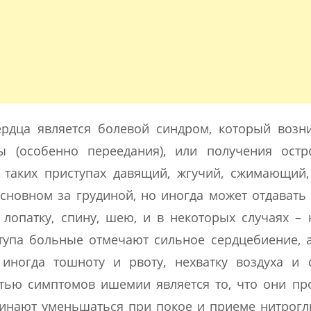
дца является болевой синдром, который возни
ы (особенно переедания), или получения остр
 таких приступах давящий, жгучий, сжимающий,
основном за грудиной, но иногда может отдавать
ю лопатку, спину, шею, и в некоторых случаях 
тупа больные отмечают сильное сердцебиение,
 иногда тошноту и рвоту, нехватку воздуха и 
тью симптомов ишемии является то, что они пр
ачинают уменьшаться при покое и приеме нитрог