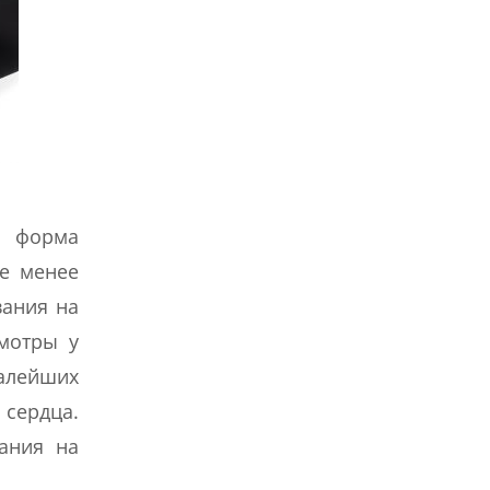
я форма
не менее
вания на
смотры у
алейших
сердца.
ания на