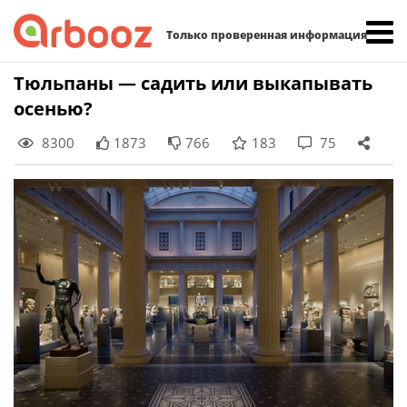
Найти:
Только проверенная информация
Skip
Тюльпаны — садить или выкапывать
to
осенью?
content
8300
1873
766
183
75