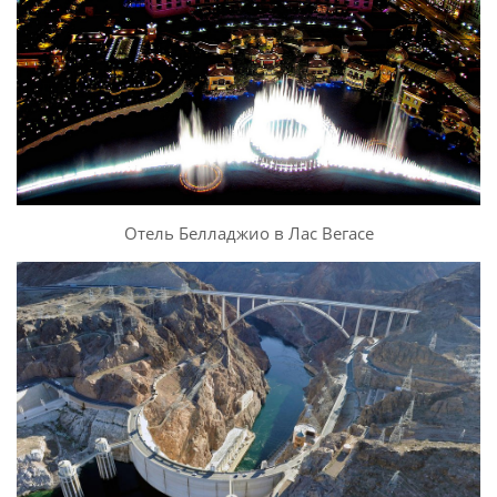
Отель Белладжио в Лас Вегасе