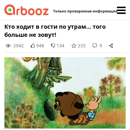
Найти:
Только проверенная информация
Skip
Кто ходит в гости по утрам… того
to
больше не зовут!
content
2942
948
134
233
9