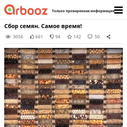
Найти:
Только проверенная информация
Skip
Сбор семян. Самое время!
to
3056
661
94
142
50
content