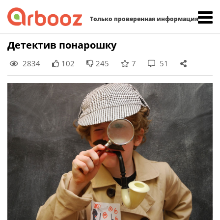
Найти:
Только проверенная информация
Skip
Детектив понарошку
to
2834
102
245
7
51
content