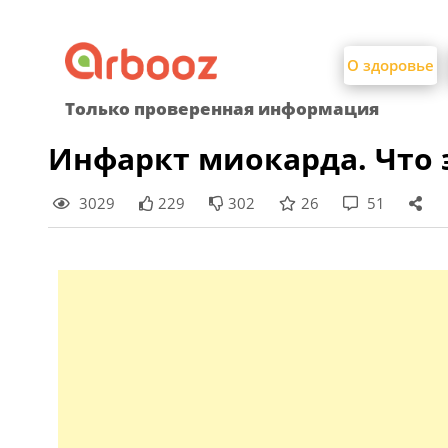
Найти:
Skip
to
О здоровье
content
Только проверенная информация
Инфаркт миокарда. Что 
3029
229
302
26
51