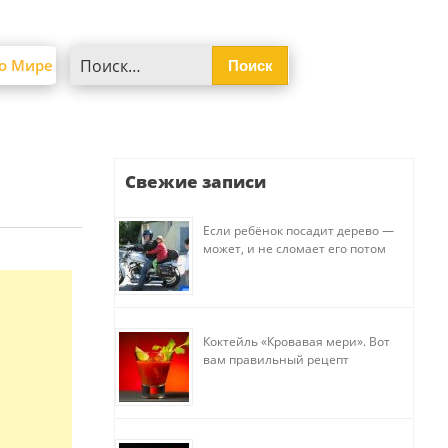
Найти:
о Мире
Свежие записи
Если ребёнок посадит дерево —
может, и не сломает его потом
Коктейль «Кровавая мери». Вот
вам правильный рецепт