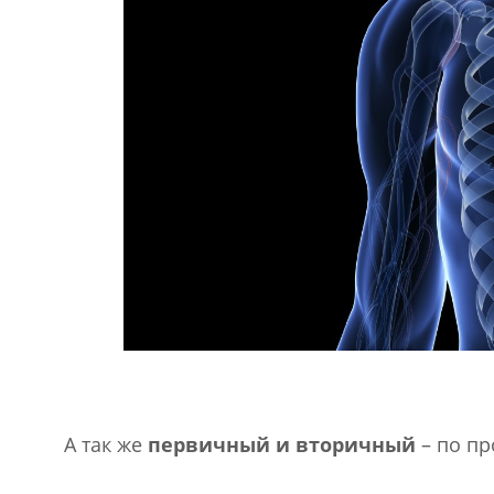
А так же
первичный и вторичный
– по пр