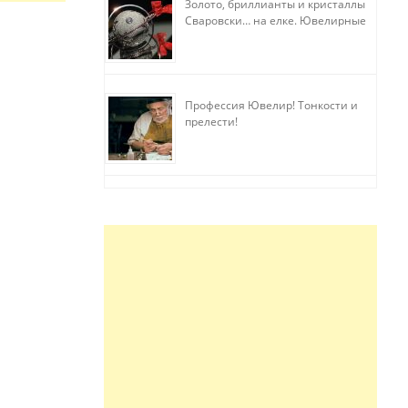
Золото, бриллианты и кристаллы
Сваровски… на елке. Ювелирные
прихоти
Профессия Ювелир! Тонкости и
прелести!