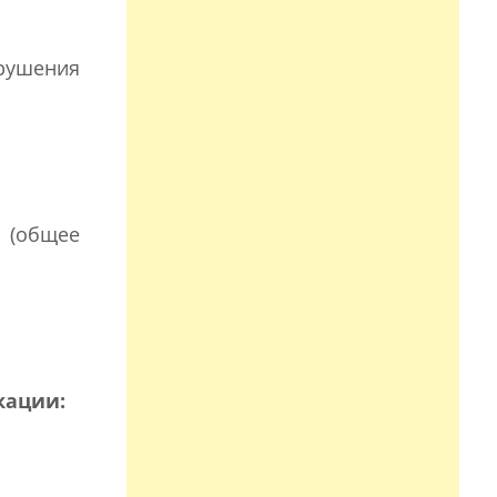
арушения
(общее
кации: