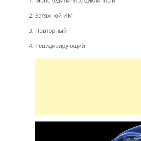
Моно (единично) цикличный
Затяжной ИМ
Повторный
Рецидивирующий