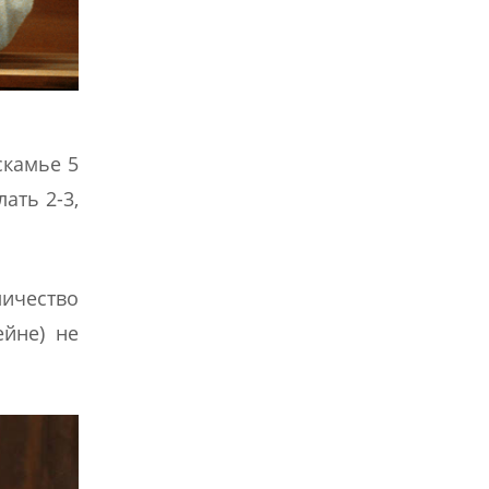
скамье 5
ать 2-3,
ичество
ейне) не