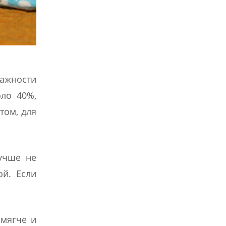
лажности
оло 40%,
том, для
лучше не
ой. Если
 мягче и