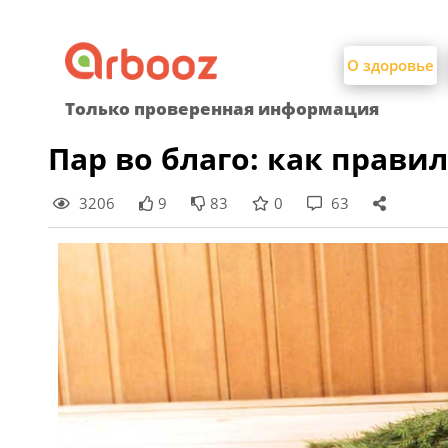
Найти:
Skip
to
О здоровье
content
Только проверенная информация
Пар во благо: как прави
3206
9
83
0
63