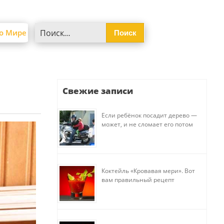
Найти:
о Мире
Свежие записи
Если ребёнок посадит дерево —
может, и не сломает его потом
Коктейль «Кровавая мери». Вот
вам правильный рецепт