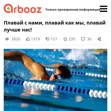
Найти:
Только проверенная информация
Skip
Плавай с нами, плавай как мы, плавай
to
лучше нас!
content
2826
1379
157
235
36