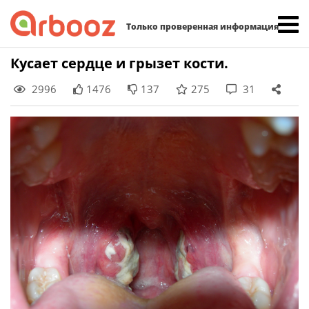
Найти:
Только проверенная информация
Skip
Кусает сердце и грызет кости.
to
2996
1476
137
275
31
content