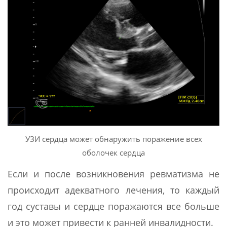
УЗИ сердца может обнаружить поражение всех
оболочек сердца
Если и после возникновения ревматизма не
происходит адекватного лечения, то каждый
год суставы и сердце поражаются все больше
и это может привести к ранней инвалидности.