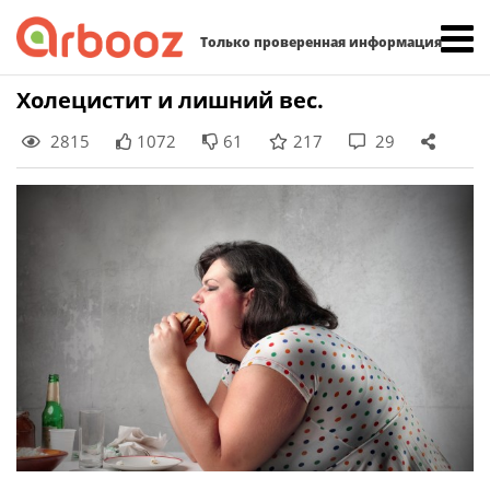
Найти:
Только проверенная информация
Skip
Холецистит и лишний вес.
to
2815
1072
61
217
29
content