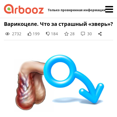
Найти:
Только проверенная информация
Skip
Варикоцеле. Что за страшный «зверь»?
to
2732
199
184
28
30
content