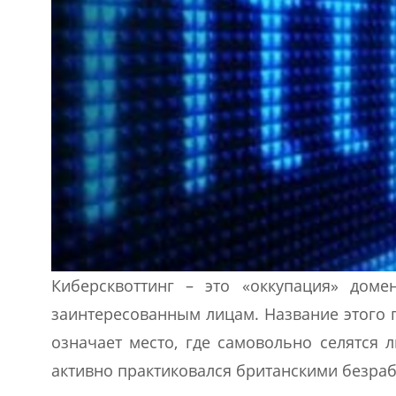
Киберсквоттинг – это «оккупация» дом
заинтересованным лицам. Название этого п
означает место, где самовольно селятся 
активно практиковался британскими безра