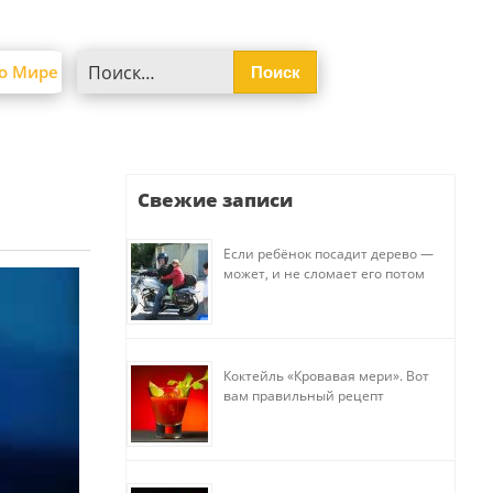
Найти:
о Мире
Свежие записи
Если ребёнок посадит дерево —
может, и не сломает его потом
Коктейль «Кровавая мери». Вот
вам правильный рецепт