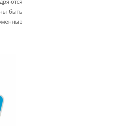
удряются
жны быть
оменные