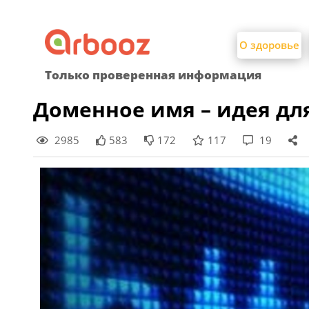
Найти:
Skip
to
О здоровье
content
Только проверенная информация
Доменное имя – идея дл
2985
583
172
117
19