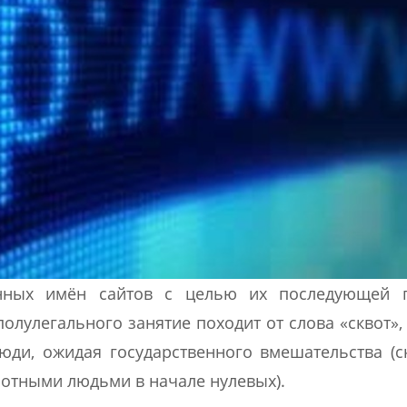
енных имён сайтов с целью их последующей 
олулегального занятие походит от слова «сквот»,
люди, ожидая государственного вмешательства (с
ботными людьми в начале нулевых).