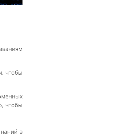
званиям
и, чтобы
доменных
о, чтобы
знаний в