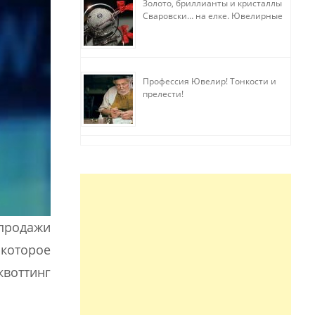
Золото, бриллианты и кристаллы
Сваровски… на елке. Ювелирные
прихоти
Профессия Ювелир! Тонкости и
прелести!
продажи
 которое
квоттинг