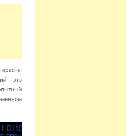
тересны
ий – это
 опытный
доменном