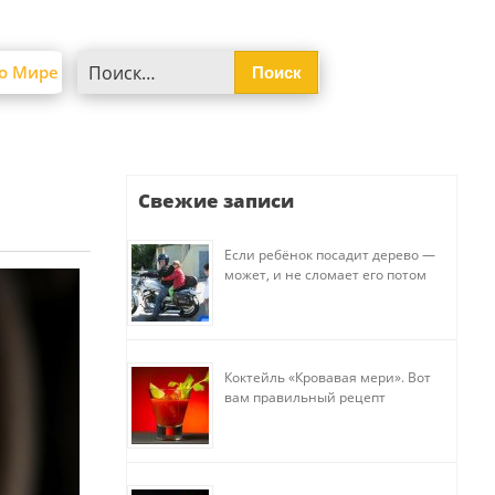
Найти:
о Мире
Свежие записи
Если ребёнок посадит дерево —
может, и не сломает его потом
Коктейль «Кровавая мери». Вот
вам правильный рецепт