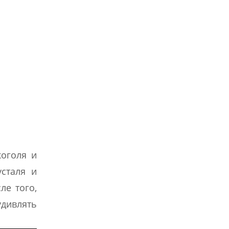
коголя и
сталя и
ле того,
удивлять