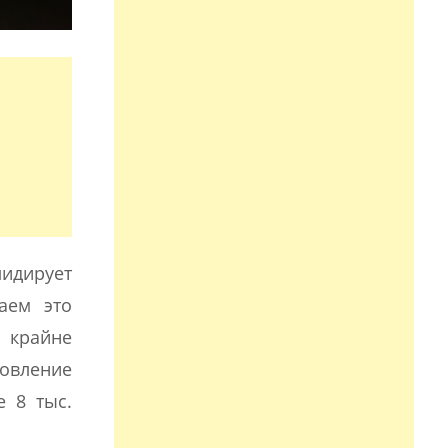
идирует
лаем это
и крайне
товление
е 8 тыс.