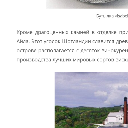
Бутылка «Isabe
Кроме драгоценных камней в отделке при
Айла. Этот уголок Шотландии славится дре
острове располагается с десяток винокуре
производства лучших мировых сортов виск