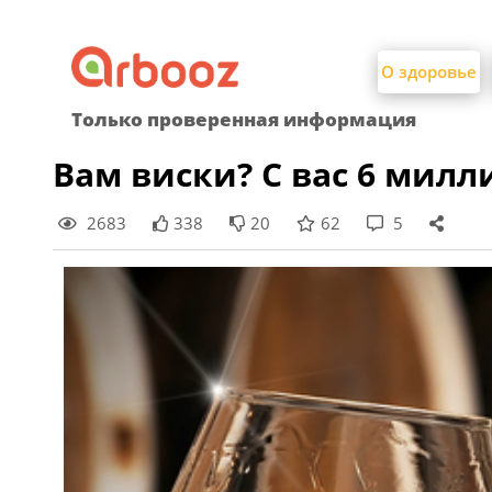
Найти:
Skip
to
О здоровье
content
Только проверенная информация
Вам виски? С вас 6 милл
2683
338
20
62
5