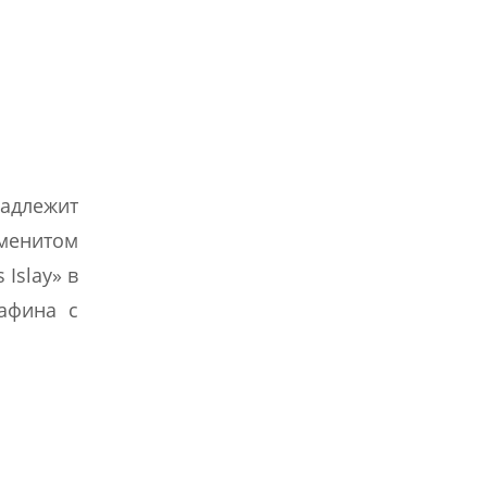
надлежит
менитом
Islay» в
афина с