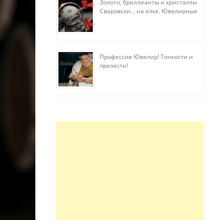
Золото, бриллианты и кристаллы
Сваровски… на елке. Ювелирные
прихоти
Профессия Ювелир! Тонкости и
прелести!