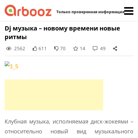
Найти:
Только проверенная информация
Skip
Dj музыка – новому времени новые
to
ритмы
content
2562
611
70
14
49
Клубная музыка, исполняемая диск-жокеями –
относительно новый вид музыкального