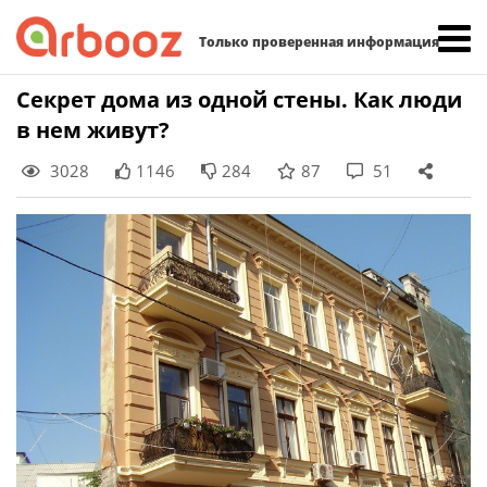
Найти:
Только проверенная информация
Skip
Секрет дома из одной стены. Как люди
to
в нем живут?
content
3028
1146
284
87
51