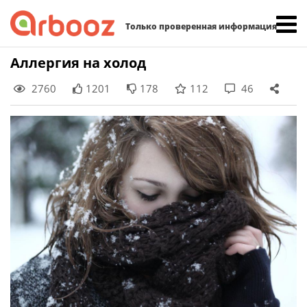
Найти:
Только проверенная информация
Skip
Аллергия на холод
to
2760
1201
178
112
46
content