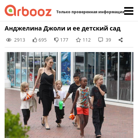
Найти:
Только проверенная информация
Skip
Анджелина Джоли и ее детский сад
to
2913
695
177
112
39
content