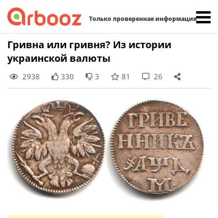
Найти:
Только проверенная информация
Skip
Гривна или гривня? Из истории
to
украинской валюты
content
2938
330
3
81
26