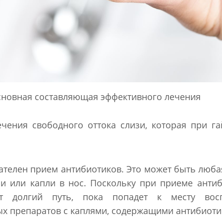
сновная составляющая эффективного лечения
чения свободного оттока слизи, которая при г
ателен прием антибиотиков. Это может быть люб
зи или капли в нос. Поскольку при приеме анти
т долгий путь, пока попадет к месту восп
х препаратов с каплями, содержащими антибиоти