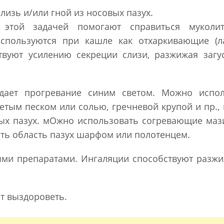
лизь и/или гной из носовых пазух.
 этой задачей помогают справиться муколит
спользуются при кашле как отхаркивающие (ла
твуют усилению секреции слизи, разжижая заг
 дает прогревание синим светом. Можно испол
етым песком или солью, гречневой крупой и пр.,
х пазух. мОжно использовать согревающие маз
ть область пазух шарфом или полотенцем.
ыми препаратами. Ингаляции способствуют раз
т выздороветь.