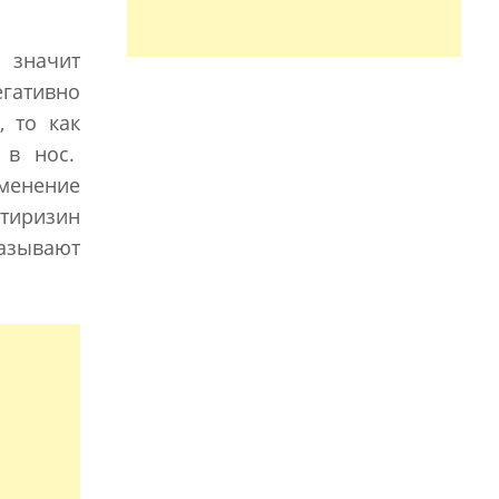
 значит
егативно
, то как
 в нос.
менение
етиризин
азывают