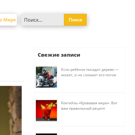
Найти:
о Мире
Свежие записи
Если ребёнок посадит дерево —
может, и не сломает его потом
Коктейль «Кровавая мери». Вот
вам правильный рецепт