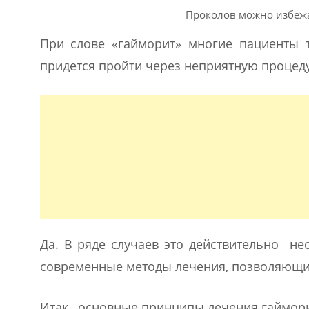
Проколов можно избежат
При слове «гайморит» многие пациенты т
придется пройти через неприятную процеду
Да. В ряде случаев это действительно не
современные методы лечения, позволяющие
Итак, основные принципы лечения гайморит