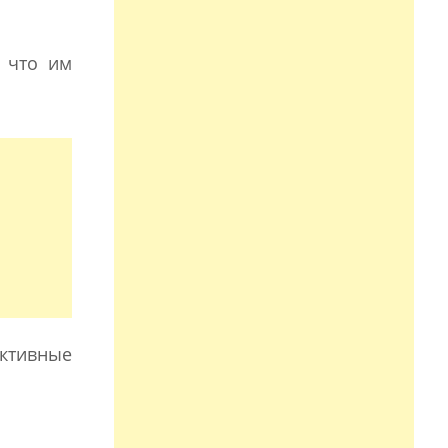
, что им
ективные