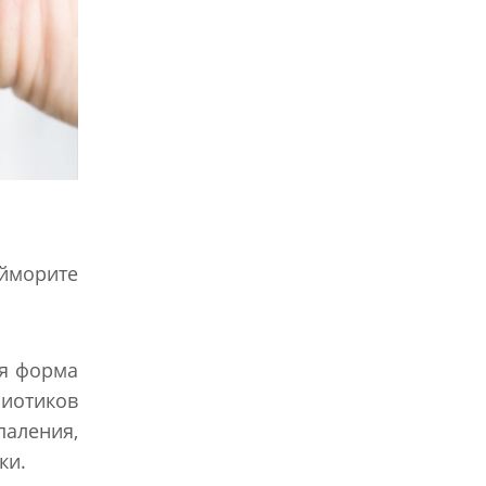
айморите
ая форма
биотиков
аления,
ки.