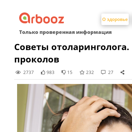
Найти:
Skip
to
О здоровье
content
Только проверенная информация
Советы отоларинголога.
проколов
2737
983
15
232
27