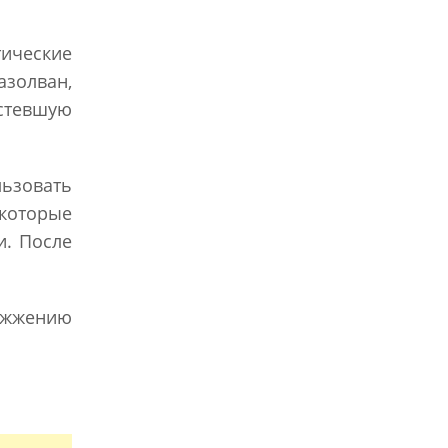
ические
золван,
устевшую
ьзовать
 которые
и. После
жижжению