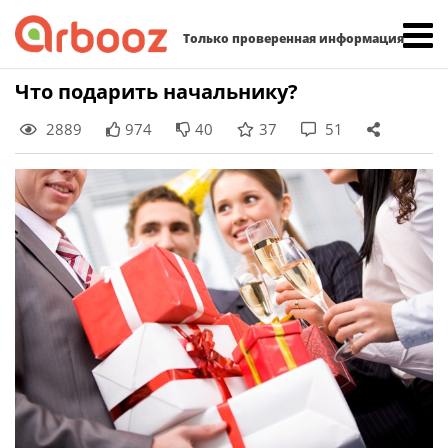
Найти:
Только проверенная информация
Skip
Что подарить начальнику?
to
2889
974
40
37
51
content