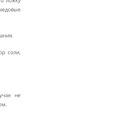
го ложку
 медовые
вания.
ор соли,
учае не
ом.