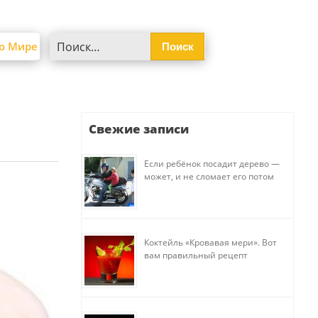
Найти:
о Мире
Свежие записи
Если ребёнок посадит дерево —
может, и не сломает его потом
Коктейль «Кровавая мери». Вот
вам правильный рецепт