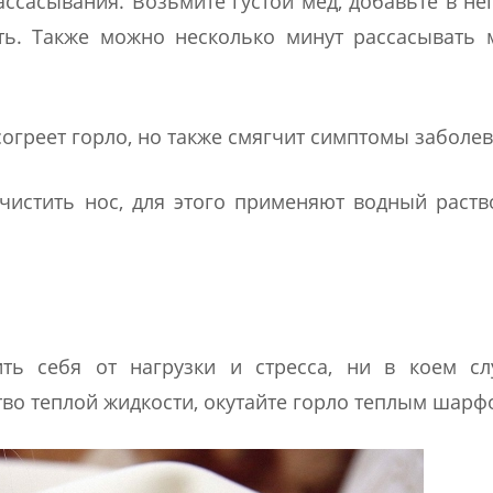
ссасывания. Возьмите густой мед, добавьте в не
ать. Также можно несколько минут рассасывать
 согреет горло, но также смягчит симптомы заболе
истить нос, для этого применяют водный раств
ть себя от нагрузки и стресса, ни в коем сл
во теплой жидкости, окутайте горло теплым шарф