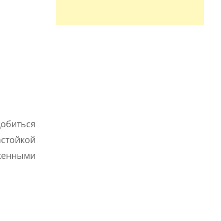
обиться
астойкой
аженными