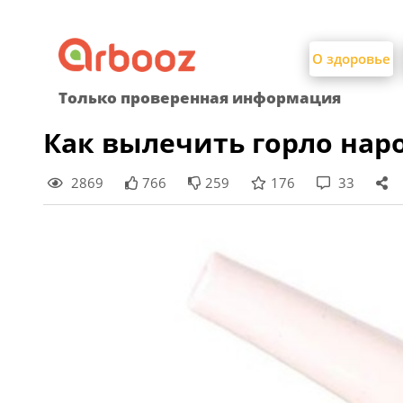
Найти:
Skip
to
О здоровье
content
Только проверенная информация
Как вылечить горло на
2869
766
259
176
33