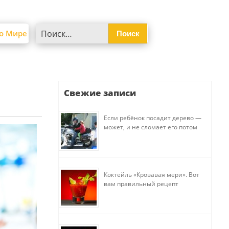
Найти:
о Мире
Свежие записи
Если ребёнок посадит дерево —
может, и не сломает его потом
Коктейль «Кровавая мери». Вот
вам правильный рецепт