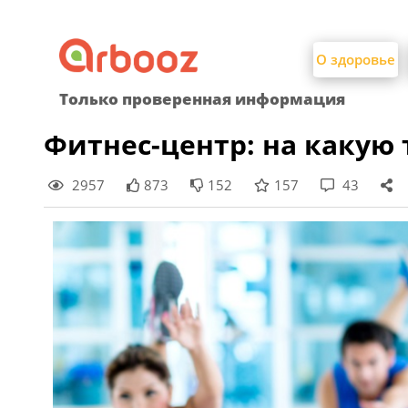
Найти:
Skip
to
О здоровье
content
Только проверенная информация
Фитнес-центр: на какую 
2957
873
152
157
43