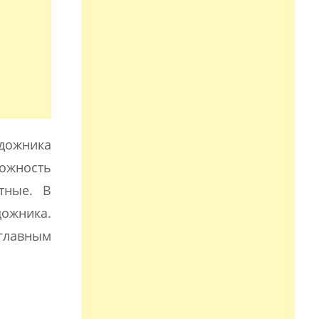
дожника
ожность
тные. В
ожника.
 главным