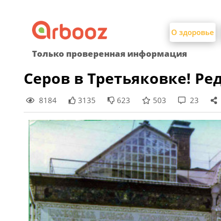
Найти:
Skip
to
О здоровье
content
Только проверенная информация
Серов в Третьяковке! Ре
8184
3135
623
503
23