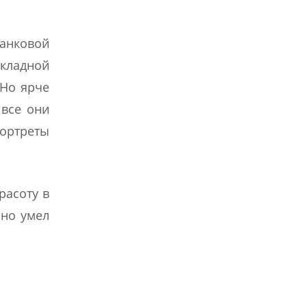
анковой
икладной
 Но ярче
 все они
ортреты
расоту в
 но умел