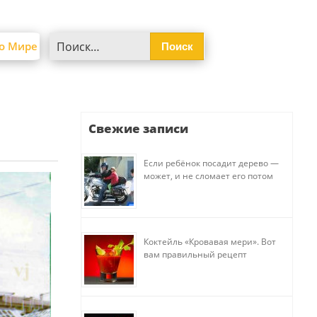
Найти:
о Мире
Свежие записи
Если ребёнок посадит дерево —
может, и не сломает его потом
Коктейль «Кровавая мери». Вот
вам правильный рецепт