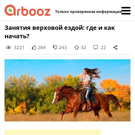
Найти:
Только проверенная информация
Skip
Занятия верховой ездой: где и как
to
начать?
content
3221
284
243
32
22